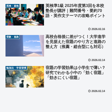
英検準1級 2025年度第3回を本校
英検・資格
塾長が講評｜難問番号・要約70
語・英作文テーマの攻略ポイント
2026.02.16
高校合格後に差がつく！大学進学
受験・進路
を見据えた宿題のやり方と進路の
整え方（推薦・総合型にも対応）
2026.02.14
宿題の学習効果は小学生で薄い？
勉強法・学習習慣
研究でわかる小中の「効く宿題」
「効きにくい宿題」
2026.02.14