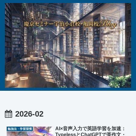
2026-02
AI×音声入力で英語学習を加速：
勉強法・学習習慣
TypelessとChatGPTで英作文・