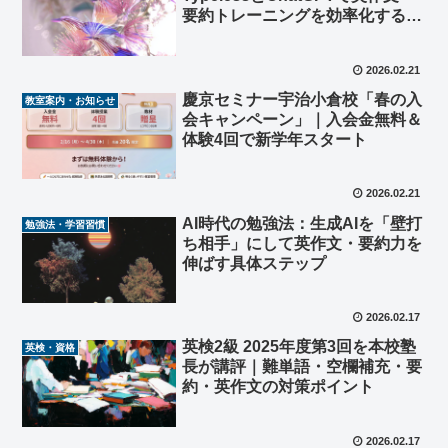
要約トレーニングを効率化する方
法【そのまま出力プロンプト例つ
き】
2026.02.21
慶京セミナー宇治小倉校「春の入
教室案内・お知らせ
会キャンペーン」｜入会金無料＆
体験4回で新学年スタート
2026.02.21
AI時代の勉強法：生成AIを「壁打
勉強法・学習習慣
ち相手」にして英作文・要約力を
伸ばす具体ステップ
2026.02.17
英検2級 2025年度第3回を本校塾
英検・資格
長が講評｜難単語・空欄補充・要
約・英作文の対策ポイント
2026.02.17